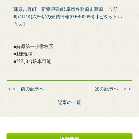
蘇原吉野町 新築戸建(岐阜県各務原市蘇原 吉野
町/4LDK)六軒駅の売買情報(GE400096)【ピタットハ
ウス】
■蘇原第一小学校区
■1棟現場
■並列3台駐車可能
＜＜ 前の記事へ
次の記事へ ＞＞
記事の一覧