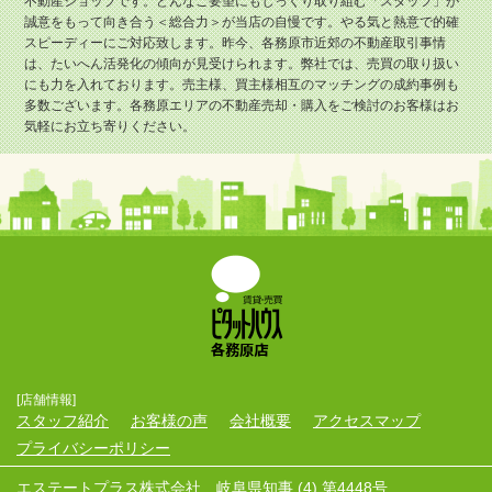
不動産ショップです。どんなご要望にもじっくり取り組む「スタッフ」が
誠意をもって向き合う＜総合力＞が当店の自慢です。やる気と熱意で的確
スピーディーにご対応致します。昨今、各務原市近郊の不動産取引事情
は、たいへん活発化の傾向が見受けられます。弊社では、売買の取り扱い
にも力を入れております。売主様、買主様相互のマッチングの成約事例も
多数ございます。各務原エリアの不動産売却・購入をご検討のお客様はお
気軽にお立ち寄りください。
[店舗情報]
スタッフ紹介
お客様の声
会社概要
アクセスマップ
プライバシーポリシー
エステートプラス株式会社 岐阜県知事 (4) 第4448号