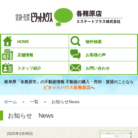
HOME
物件検索
店舗情報
お客様の声
スタッフ紹介
お問い合わせ
岐阜県「各務原市」の不動産情報 不動産の購入・売却・賃貸のことなら
ピタットハウス各務原店
へ
ホーム
＞
一覧
＞ お知らせNews
お知らせ News
2025年3月06日