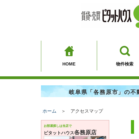
HOME
物件検索
岐阜県「各務原市」の不
ホーム
＞ アクセスマップ
お部屋探しは当店で
各務原店
ピタットハウス