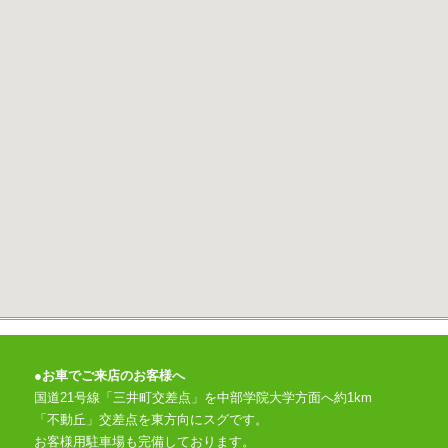
●
お車でご来店のお客様へ
国道21号線「三井町交差点」を中部学院大学方面へ約1km
「不動丘」交差点を東方向にスグです。
お客様用駐車場も完備しております。