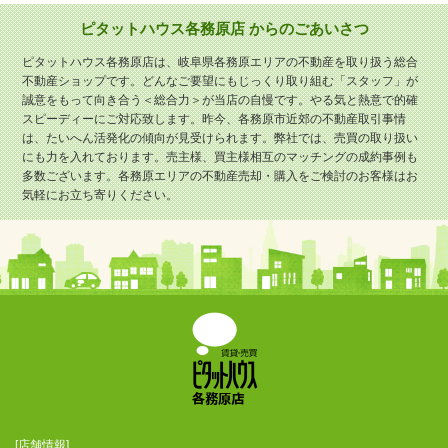
ピタットハウス各務原店 からのごあいさつ
ピタットハウス各務原店は、岐阜県各務原エリアの不動産を取り扱う総合
不動産ショップです。どんなご要望にもじっくり取り組む「スタッフ」が
誠意をもって向き合う＜総合力＞が当店の自慢です。やる気と熱意で的確
スピーディーにご対応致します。昨今、各務原市近郊の不動産取引事情
は、たいへん活発化の傾向が見受けられます。弊社では、売買の取り扱い
にも力を入れております。売主様、買主様相互のマッチングの成約事例も
多数ございます。各務原エリアの不動産売却・購入をご検討のお客様はお
気軽にお立ち寄りください。
[店舗情報]