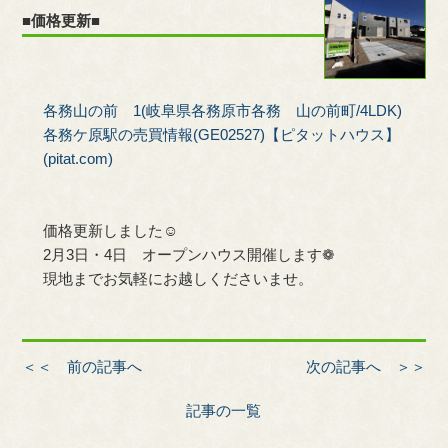
■価格更新■
各務山の前 1(岐阜県各務原市各務 山の前町/4LDK)
各務ケ原駅の売買情報(GE02527)【ピタットハウス】
(pitat.com)
価格更新しました☺
2月3日・4日 オープンハウス開催します❁
現地までお気軽にお越しくださいませ。
＜＜ 前の記事へ
次の記事へ ＞＞
記事の一覧