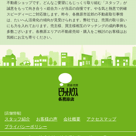
不動産ショップです。どんなご要望にもじっくり取り組む「スタッフ」が
誠意をもって向き合う＜総合力＞が当店の自慢です。やる気と熱意で的確
スピーディーにご対応致します。昨今、各務原市近郊の不動産取引事情
は、たいへん活発化の傾向が見受けられます。弊社では、売買の取り扱い
にも力を入れております。売主様、買主様相互のマッチングの成約事例も
多数ございます。各務原エリアの不動産売却・購入をご検討のお客様はお
気軽にお立ち寄りください。
[店舗情報]
スタッフ紹介
お客様の声
会社概要
アクセスマップ
プライバシーポリシー