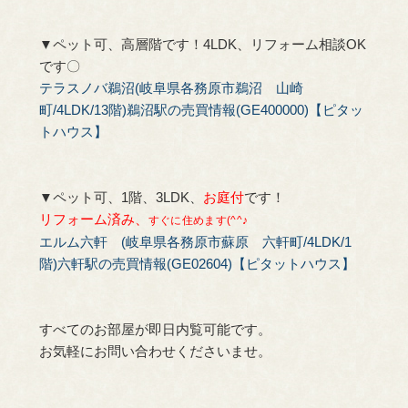
▼ペット可、高層階です！4LDK、リフォーム相談OK
です〇
テラスノバ鵜沼(岐阜県各務原市鵜沼 山崎
町/4LDK/13階)鵜沼駅の売買情報(GE400000)【ピタッ
トハウス】
▼ペット可、1階、3LDK、
お庭付
です！
リフォーム済み、
すぐに住めます(^^♪
エルム六軒 (岐阜県各務原市蘇原 六軒町/4LDK/1
階)六軒駅の売買情報(GE02604)【ピタットハウス】
すべてのお部屋が即日内覧可能です。
お気軽にお問い合わせくださいませ。