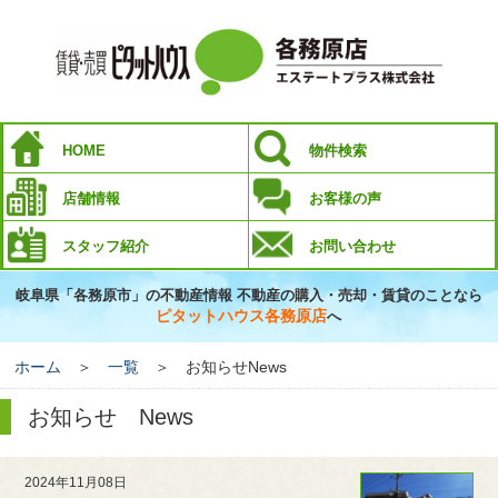
HOME
物件検索
店舗情報
お客様の声
スタッフ紹介
お問い合わせ
岐阜県「各務原市」の不動産情報 不動産の購入・売却・賃貸のことなら
ピタットハウス各務原店
へ
ホーム
＞
一覧
＞ お知らせNews
お知らせ News
2024年11月08日